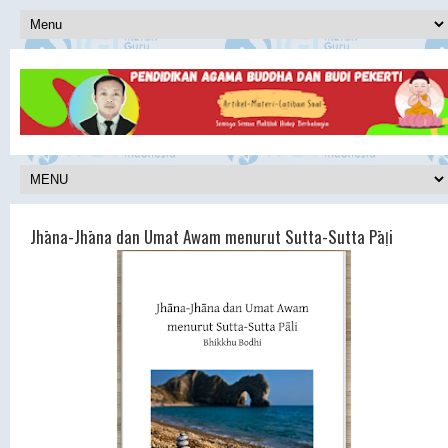
Jhāna-Jhāna dan Umat Awam menurut Sutta-Sutta Pāḷi