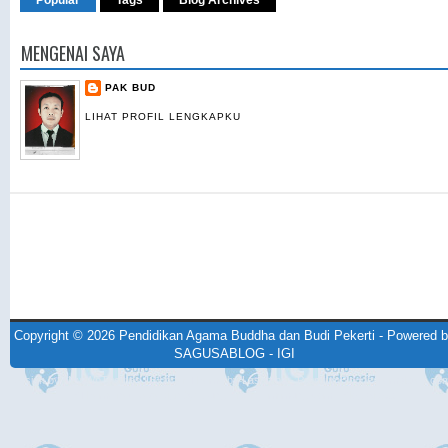
Popular
Tags
Blog Archives
MENGENAI SAYA
PAK BUD
LIHAT PROFIL LENGKAPKU
Copyright ©
2026
Pendidikan Agama Buddha dan Budi Pekerti
- Powered b
SAGUSABLOG
-
IGI
Design by
NewWpThemes
| Blogger Theme by
Lasantha
-
PremiumBloggerTemplates.co
BTheme.net
Redesign by
Mung Bisnis
-
mrmung.com
-
Blog Siswa